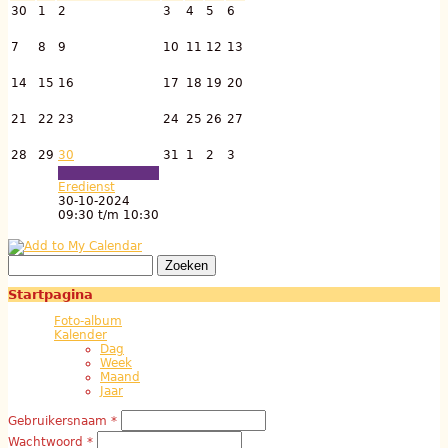
30
1
2
3
4
5
6
7
8
9
10
11
12
13
14
15
16
17
18
19
20
21
22
23
24
25
26
27
28
29
30
31
1
2
3
Eredienst
30-10-2024
09:30
t/m
10:30
Zoeken
Zoekveld
Startpagina
Foto-album
Kalender
Dag
Week
Maand
Jaar
Gebruikersnaam
*
Gebruikerslogin
Wachtwoord
*