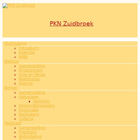
Overslaan en naar de inhoud gaan
PKN Zuidbroek
Startpagina
Hoofdmenu
Fotoalbum
Kalender
ANBI
Bestuur
Samenstelling
Organogram
Visie en Missie
Beleidsplan
Historie
Beheer
Samenstelling
Gebouwen
Kerkhörn
Kosters/Beheerders
Financieën
Kerkbalans
Collecte
Pastoraat
Samenstelling
Predikant
Wijkindeling