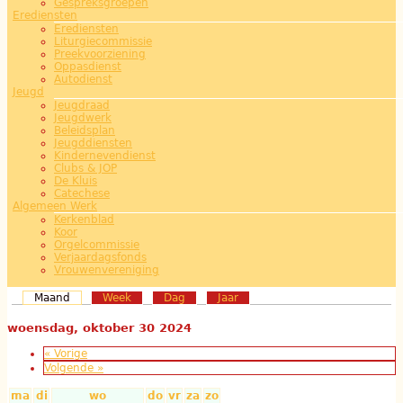
Gespreksgroepen
Erediensten
Erediensten
Liturgiecommissie
Preekvoorziening
Oppasdienst
Autodienst
Jeugd
Jeugdraad
Jeugdwerk
Beleidsplan
Jeugddiensten
Kindernevendienst
Clubs & JOP
De Kluis
Catechese
Algemeen Werk
Kerkenblad
Koor
Orgelcommissie
Verjaardagsfonds
Vrouwenvereniging
Maand
(actieve tabblad)
Week
Dag
Jaar
woensdag, oktober 30 2024
« Vorige
Volgende »
ma
di
wo
do
vr
za
zo