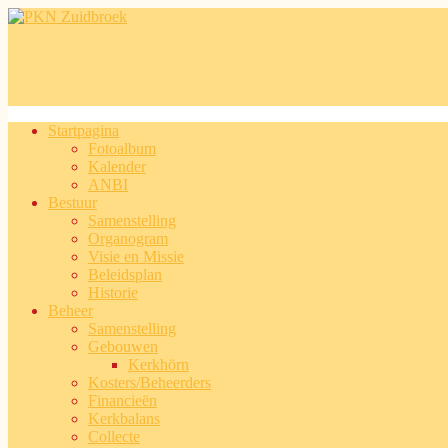
Overslaan en naar de inhoud gaan
Startpagina
Fotoalbum
Hoofdmenu
Kalender
ANBI
Bestuur
Samenstelling
Organogram
Visie en Missie
Beleidsplan
Historie
Beheer
Samenstelling
Gebouwen
Kerkhörn
Kosters/Beheerders
Financieën
Kerkbalans
Collecte