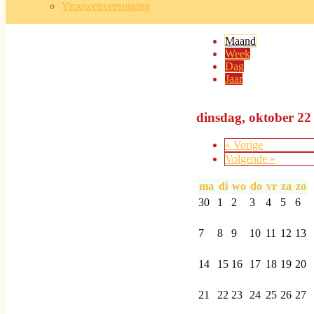
Vrouwenvereniging
Maand
(actieve tabb
Week
Dag
Jaar
dinsdag, oktober 22
« Vorige
Volgende »
ma
di
wo
do
vr
za
zo
30
1
2
3
4
5
6
7
8
9
10
11
12
13
14
15
16
17
18
19
20
21
22
23
24
25
26
27