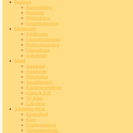
Pastoraat
Samenstelling
Predikant
Wijkindeling
Gespreksgroepen
Erediensten
Erediensten
Liturgiecommissie
Preekvoorziening
Oppasdienst
Autodienst
Jeugd
Jeugdraad
Jeugdwerk
Beleidsplan
Jeugddiensten
Kindernevendienst
Clubs & JOP
De Kluis
Catechese
Algemeen Werk
Kerkenblad
Koor
Orgelcommissie
Verjaardagsfonds