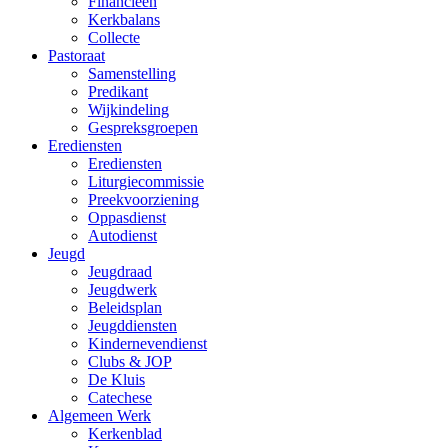
Financieën
Kerkbalans
Collecte
Pastoraat
Samenstelling
Predikant
Wijkindeling
Gespreksgroepen
Erediensten
Erediensten
Liturgiecommissie
Preekvoorziening
Oppasdienst
Autodienst
Jeugd
Jeugdraad
Jeugdwerk
Beleidsplan
Jeugddiensten
Kindernevendienst
Clubs & JOP
De Kluis
Catechese
Algemeen Werk
Kerkenblad