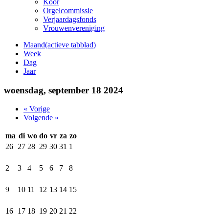
Koor
Orgelcommissie
Verjaardagsfonds
Vrouwenvereniging
Maand
(actieve tabblad)
Week
Dag
Jaar
woensdag, september 18 2024
« Vorige
Volgende »
ma
di
wo
do
vr
za
zo
26
27
28
29
30
31
1
2
3
4
5
6
7
8
9
10
11
12
13
14
15
16
17
18
19
20
21
22