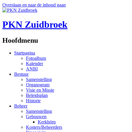
Overslaan en naar de inhoud gaan
PKN Zuidbroek
Hoofdmenu
Startpagina
Fotoalbum
Kalender
ANBI
Bestuur
Samenstelling
Organogram
Visie en Missie
Beleidsplan
Historie
Beheer
Samenstelling
Gebouwen
Kerkhörn
Kosters/Beheerders