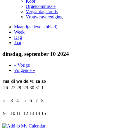
Koor
Orgelcommissie
Verjaardagsfonds
Vrouwenvereniging
Maand
(actieve tabblad)
Week
Dag
Jaar
dinsdag, september 10 2024
« Vorige
Volgende »
ma
di
wo
do
vr
za
zo
26
27
28
29
30
31
1
2
3
4
5
6
7
8
9
10
11
12
13
14
15