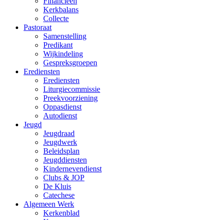
Financieën
Kerkbalans
Collecte
Pastoraat
Samenstelling
Predikant
Wijkindeling
Gespreksgroepen
Erediensten
Erediensten
Liturgiecommissie
Preekvoorziening
Oppasdienst
Autodienst
Jeugd
Jeugdraad
Jeugdwerk
Beleidsplan
Jeugddiensten
Kindernevendienst
Clubs & JOP
De Kluis
Catechese
Algemeen Werk
Kerkenblad