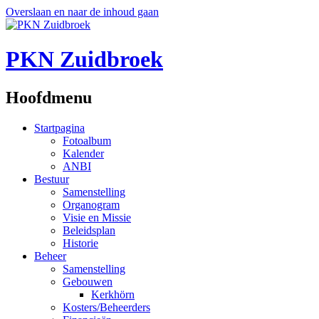
Overslaan en naar de inhoud gaan
PKN Zuidbroek
Hoofdmenu
Startpagina
Fotoalbum
Kalender
ANBI
Bestuur
Samenstelling
Organogram
Visie en Missie
Beleidsplan
Historie
Beheer
Samenstelling
Gebouwen
Kerkhörn
Kosters/Beheerders