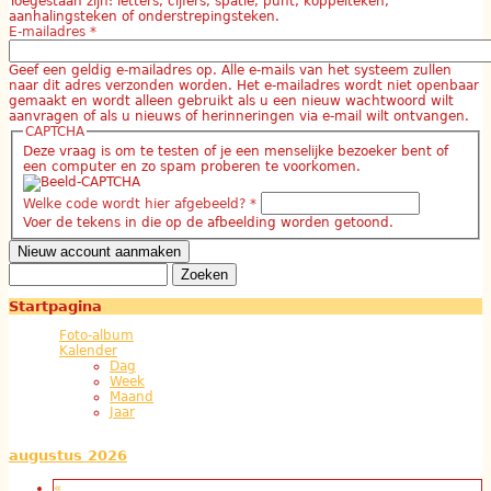
Toegestaan zijn: letters, cijfers, spatie, punt, koppelteken,
aanhalingsteken of onderstrepingsteken.
E-mailadres
*
Geef een geldig e-mailadres op. Alle e-mails van het systeem zullen
naar dit adres verzonden worden. Het e-mailadres wordt niet openbaar
gemaakt en wordt alleen gebruikt als u een nieuw wachtwoord wilt
aanvragen of als u nieuws of herinneringen via e-mail wilt ontvangen.
CAPTCHA
Deze vraag is om te testen of je een menselijke bezoeker bent of
een computer en zo spam proberen te voorkomen.
Welke code wordt hier afgebeeld?
*
Voer de tekens in die op de afbeelding worden getoond.
Zoeken
Zoekveld
Startpagina
Foto-album
Kalender
Dag
Week
Maand
Jaar
augustus 2026
«