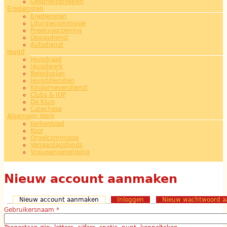
Gespreksgroepen
Erediensten
Erediensten
Liturgiecommissie
Preekvoorziening
Oppasdienst
Autodienst
Jeugd
Jeugdraad
Jeugdwerk
Beleidsplan
Jeugddiensten
Kindernevendienst
Clubs & JOP
De Kluis
Catechese
Algemeen Werk
Kerkenblad
Koor
Orgelcommissie
Verjaardagsfonds
Vrouwenvereniging
Nieuw account aanmaken
Nieuw account aanmaken
(actieve tabblad)
Inloggen
Nieuw wachtwoord a
Gebruikersnaam
*