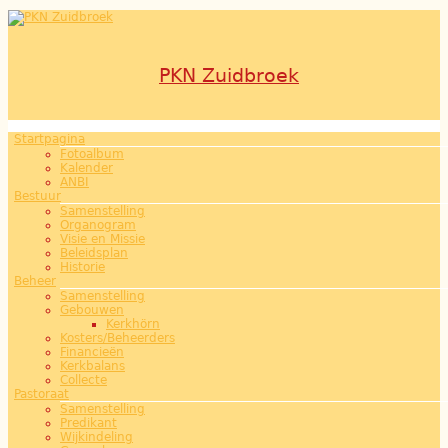
Overslaan en naar de inhoud gaan
PKN Zuidbroek
Startpagina
Hoofdmenu
Fotoalbum
Kalender
ANBI
Bestuur
Samenstelling
Organogram
Visie en Missie
Beleidsplan
Historie
Beheer
Samenstelling
Gebouwen
Kerkhörn
Kosters/Beheerders
Financieën
Kerkbalans
Collecte
Pastoraat
Samenstelling
Predikant
Wijkindeling