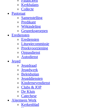
Financieën
Kerkbalans
Collecte
Pastoraat
Samenstelling
Predikant
Wijkindeling
Gespreksgroepen
Erediensten
Erediensten
Liturgiecommissie
Preekvoorziening
Oppasdienst
Autodienst
Jeugd
Jeugdraad
Jeugdwerk
Beleidsplan
Jeugddiensten
Kindernevendienst
Clubs & JOP
De Kluis
Catechese
Algemeen Werk
Kerkenblad