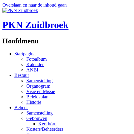
Overslaan en naar de inhoud gaan
PKN Zuidbroek
Hoofdmenu
Startpagina
Fotoalbum
Kalender
ANBI
Bestuur
Samenstelling
Organogram
Visie en Missie
Beleidsplan
Historie
Beheer
Samenstelling
Gebouwen
Kerkhörn
Kosters/Beheerders