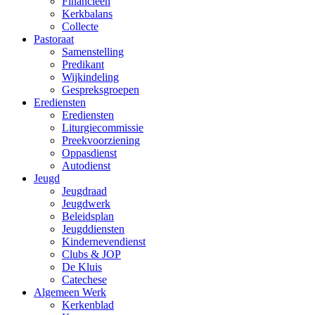
Financieën
Kerkbalans
Collecte
Pastoraat
Samenstelling
Predikant
Wijkindeling
Gespreksgroepen
Erediensten
Erediensten
Liturgiecommissie
Preekvoorziening
Oppasdienst
Autodienst
Jeugd
Jeugdraad
Jeugdwerk
Beleidsplan
Jeugddiensten
Kindernevendienst
Clubs & JOP
De Kluis
Catechese
Algemeen Werk
Kerkenblad