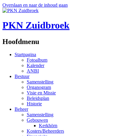
Overslaan en naar de inhoud gaan
PKN Zuidbroek
Hoofdmenu
Startpagina
Fotoalbum
Kalender
ANBI
Bestuur
Samenstelling
Organogram
Visie en Missie
Beleidsplan
Historie
Beheer
Samenstelling
Gebouwen
Kerkhörn
Kosters/Beheerders