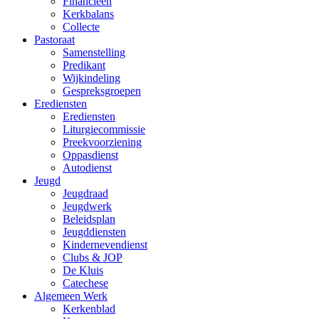
Financieën
Kerkbalans
Collecte
Pastoraat
Samenstelling
Predikant
Wijkindeling
Gespreksgroepen
Erediensten
Erediensten
Liturgiecommissie
Preekvoorziening
Oppasdienst
Autodienst
Jeugd
Jeugdraad
Jeugdwerk
Beleidsplan
Jeugddiensten
Kindernevendienst
Clubs & JOP
De Kluis
Catechese
Algemeen Werk
Kerkenblad