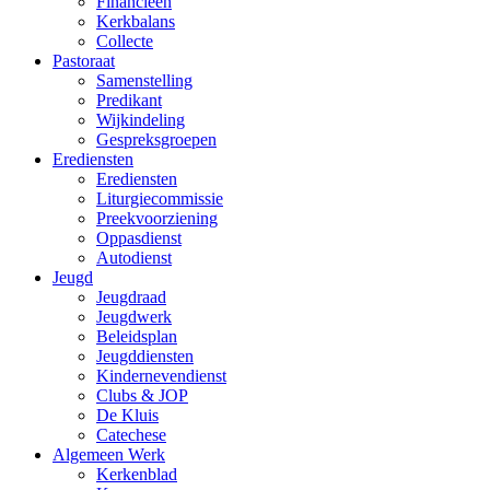
Financieën
Kerkbalans
Collecte
Pastoraat
Samenstelling
Predikant
Wijkindeling
Gespreksgroepen
Erediensten
Erediensten
Liturgiecommissie
Preekvoorziening
Oppasdienst
Autodienst
Jeugd
Jeugdraad
Jeugdwerk
Beleidsplan
Jeugddiensten
Kindernevendienst
Clubs & JOP
De Kluis
Catechese
Algemeen Werk
Kerkenblad