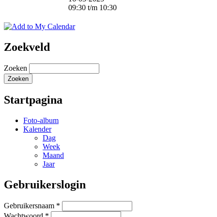
09:30
t/m
10:30
Zoekveld
Zoeken
Startpagina
Foto-album
Kalender
Dag
Week
Maand
Jaar
Gebruikerslogin
Gebruikersnaam
*
Wachtwoord
*