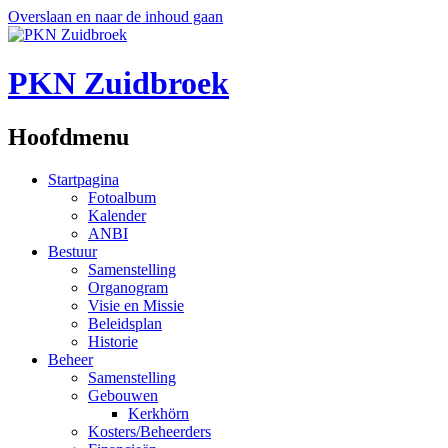
Overslaan en naar de inhoud gaan
PKN Zuidbroek
Hoofdmenu
Startpagina
Fotoalbum
Kalender
ANBI
Bestuur
Samenstelling
Organogram
Visie en Missie
Beleidsplan
Historie
Beheer
Samenstelling
Gebouwen
Kerkhörn
Kosters/Beheerders