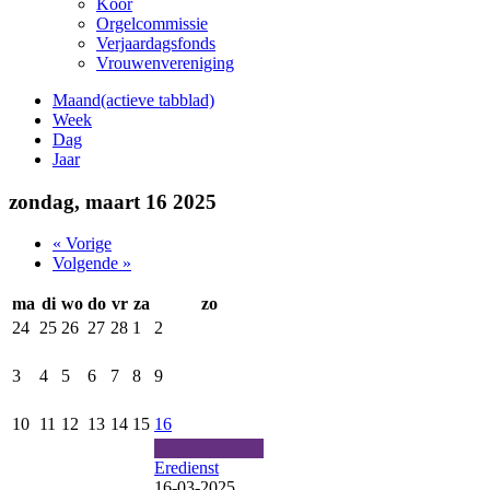
Koor
Orgelcommissie
Verjaardagsfonds
Vrouwenvereniging
Maand
(actieve tabblad)
Week
Dag
Jaar
zondag, maart 16 2025
« Vorige
Volgende »
ma
di
wo
do
vr
za
zo
24
25
26
27
28
1
2
3
4
5
6
7
8
9
10
11
12
13
14
15
16
Eredienst
16-03-2025