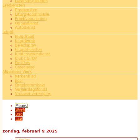
Gespreksgroepen
Erediensten
Erediensten
Liturgiecommissie
Preekvoorziening
Oppasdienst
Autodienst
Jeugd
Jeugdraad
Jeugdwerk
Beleidsplan
Jeugddiensten
Kindernevendienst
Clubs & JOP
De Kluis
Catechese
Algemeen Werk
Kerkenblad
Koor
Orgelcommissie
Verjaardagsfonds
Vrouwenvereniging
Maand
(actieve tabblad)
Week
Dag
Jaar
zondag, februari 9 2025