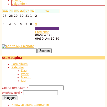
« Vorige
Volgende »
ma
di
wo
do
vr
za
zo
27
28
29
30
31
1
2
3
4
5
6
7
8
9
Eredienst
09-02-2025
09:30
t/m
10:30
Zoeken
Zoekveld
Startpagina
Foto-album
Kalender
Dag
Week
Maand
Jaar
Gebruikersnaam
*
Gebruikerslogin
Wachtwoord
*
Nieuw account aanmaken