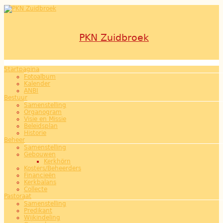
Overslaan en naar de inhoud gaan
PKN Zuidbroek
Startpagina
Hoofdmenu
Fotoalbum
Kalender
ANBI
Bestuur
Samenstelling
Organogram
Visie en Missie
Beleidsplan
Historie
Beheer
Samenstelling
Gebouwen
Kerkhörn
Kosters/Beheerders
Financieën
Kerkbalans
Collecte
Pastoraat
Samenstelling
Predikant
Wijkindeling