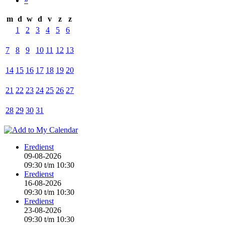
»
m
d
w
d
v
z
z
1
2
3
4
5
6
7
8
9
10
11
12
13
14
15
16
17
18
19
20
21
22
23
24
25
26
27
28
29
30
31
Eredienst
09-08-2026
09:30
t/m
10:30
Eredienst
16-08-2026
09:30
t/m
10:30
Eredienst
23-08-2026
09:30
t/m
10:30