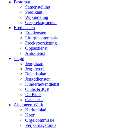
Pastoraat
Samenstelling
Predikant
Wijkindeling
Gespreksgroepen
Erediensten
Erediensten
Liturgiecommissie
Preekvoorziening
Oppasdienst
Autodienst
Jeugd
Jeugdraad
Jeugdwerk
Beleidsplan
Jeugddiensten
Kindernevendienst
Clubs & JOP
De Kluis
Catechese
Algemeen Werk
Kerkenblad
Koor
Orgelcommissie
Verjaardagsfonds