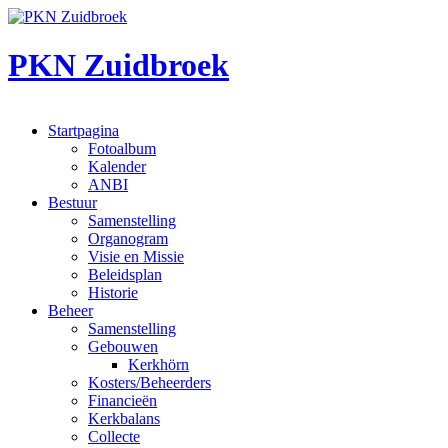
Overslaan en naar de inhoud gaan
PKN Zuidbroek
Startpagina
Fotoalbum
Hoofdmenu
Kalender
ANBI
Bestuur
Samenstelling
Organogram
Visie en Missie
Beleidsplan
Historie
Beheer
Samenstelling
Gebouwen
Kerkhörn
Kosters/Beheerders
Financieën
Kerkbalans
Collecte