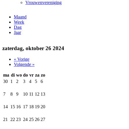
Vrouwenvereniging
Maand
(actieve tabblad)
Week
Dag
Jaar
zaterdag, oktober 26 2024
« Vorige
Volgende »
ma
di
wo
do
vr
za
zo
30
1
2
3
4
5
6
7
8
9
10
11
12
13
14
15
16
17
18
19
20
21
22
23
24
25
26
27