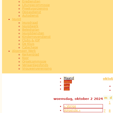
Erediensten
Liturgiecommissie
Preekvoorziening
Oppasdienst
Autodienst
Jeugd
Jeugdraad
Jeugdwerk
Beleidsplan
Jeugddiensten
Kindernevendienst
Clubs & JOP
De Kluis
Catechese
Algemeen Werk
Kerkenblad
Koor
Orgelcommissie
Verjaardagsfonds
Vrouwenvereniging
Maand
(actieve tabblad)
okto
Week
Dag
Jaar
m
d
woensdag, oktober 2 2024
1
« Vorige
Volgende »
7
8