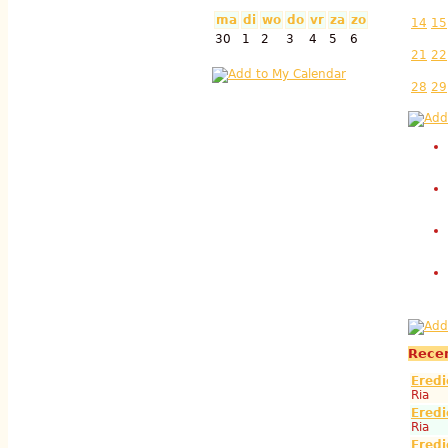
ma
di
wo
do
vr
za
zo
14
15
30
1
2
3
4
5
6
21
22
28
29
Rece
Eredi
Ria
Eredi
Ria
Eredi