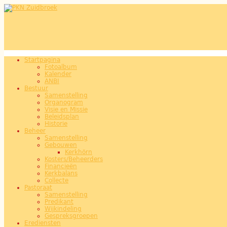
Overslaan en naar de inhoud gaan
Startpagina
Hoofdmenu
Fotoalbum
Kalender
ANBI
Bestuur
Samenstelling
Organogram
Visie en Missie
Beleidsplan
Historie
Beheer
Samenstelling
Gebouwen
Kerkhörn
Kosters/Beheerders
Financieën
Kerkbalans
Collecte
Pastoraat
Samenstelling
Predikant
Wijkindeling
Gespreksgroepen
Erediensten