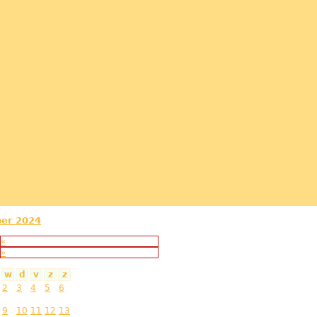
ber 2024
«
»
w
d
v
z
z
2
3
4
5
6
9
10
11
12
13